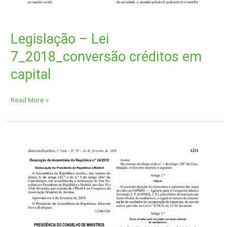
Legislação – Lei
7_2018_conversão créditos em
capital
Read More »
Legislação
–
Decreto-
Lei
nº
2_2019_
taxas
mediadores
IAPMEI