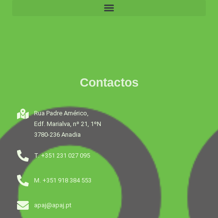
Contactos
Rua Padre Américo,
Edf. Marialva, nº 21, 1ºN
3780-236 Anadia
T. +351 231 027 095
M. +351 918 384 553
apaj@apaj.pt