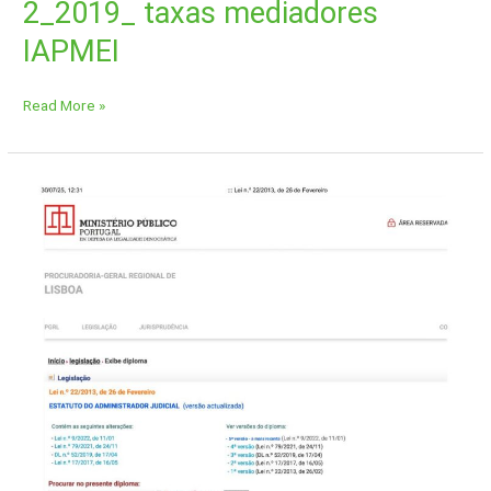
2_2019_ taxas mediadores
IAPMEI
Read More »
Lei
n.º
22_2013,
de
26
de
Fevereiro