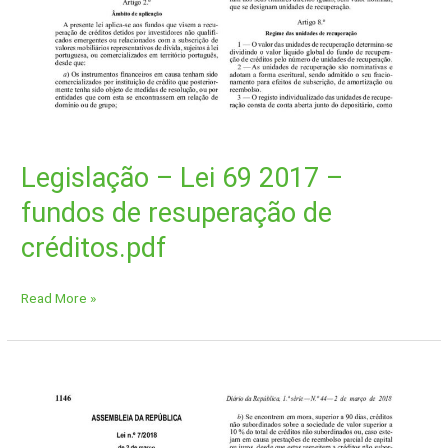
Legislação – Lei 69 2017 –
fundos de resuperação de
créditos.pdf
Read More »
Legislação
–
Lei
7_2018_conversão