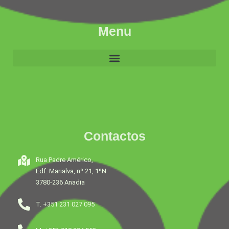
Menu
Contactos
Rua Padre Américo,
Edf. Marialva, nº 21, 1ºN
3780-236 Anadia
T. +351 231 027 095