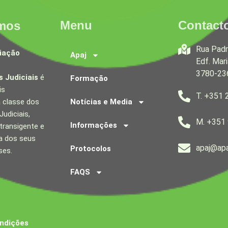
Menu
Contact
mos
Rua Padr
iação
Apaj
Edf. Mari
3780-23
 Judiciais
é
Formação
is
T. +351 
a classe dos
Notícias e Media
udiciais,
M. +351
Informações
transigente e
a dos seus
apaj@apa
Protocolos
ses.
FAQS
ndições