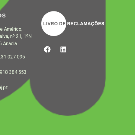
os
e Américo,
alva, nº 21, 1ºN
6 Anadia
F
L
a
i
231 027 095
c
n
e
k
b
e
 918 384 553
o
d
o
i
j.pt
k
n