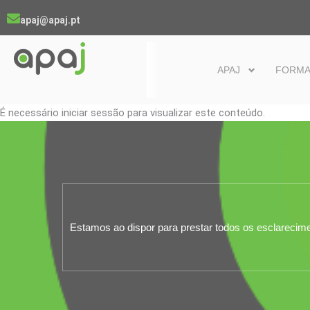
Skip
apaj@apaj.pt
to
content
APAJ
FORM
É necessário iniciar sessão para visualizar este conteúdo.
Estamos ao dispor para prestar todos os esclarecim