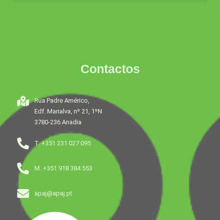
Contactos
Rua Padre Américo,
Edf. Marialva, nº 21, 1ºN
3780-236 Anadia
T. +351 231 027 095
M. +351 918 384 553
apaj@apaj.pt