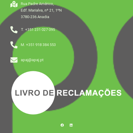
Rua Padre Américo,
Edf. Marialva, nº 21, 1ºN
3780-236 Anadia
T. +351 231 027 095
M. +351 918 384 553
apaj@apaj.pt
F
L
a
i
c
n
e
k