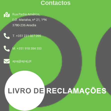
Contactos
Rua Padre Américo,
Edf. Marialva, nº 21, 1ºN
3780-236 Anadia
T. +351 231 027 095
M. +351 918 384 553
apaj@apaj.pt