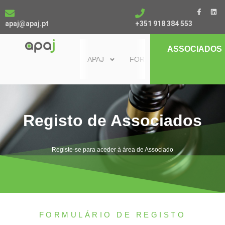
Skip
F
L
a
i
to
c
n
apaj@apaj.pt
+351 918 384 553
content
e
k
b
e
o
d
o
i
ASSOCIADOS
k
n
APAJ
FORMAÇÃO
NOTÍCIAS 
-
f
Registo de Associados
Registe-se para aceder à área de Associado
FORMULÁRIO DE REGISTO