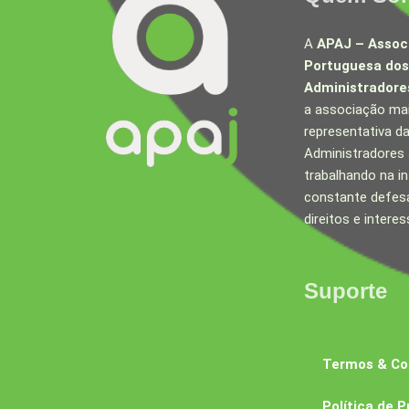
A
APAJ – Assoc
Portuguesa dos
Administradores
a associação ma
representativa d
Administradores J
trabalhando na in
constante defes
direitos e interes
Suporte
Termos & Co
Política de P