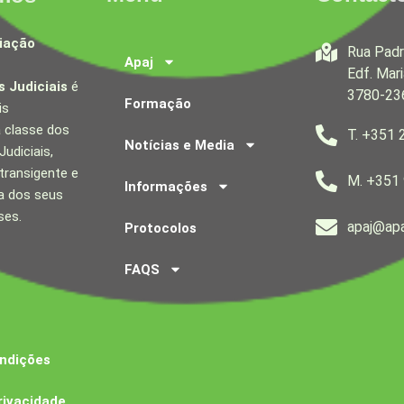
iação
Rua Padr
Apaj
Edf. Mari
 Judiciais
é
3780-23
Formação
is
a classe dos
T. +351 
Notícias e Media
udiciais,
transigente e
M. +351
Informações
a dos seus
ses.
apaj@apa
Protocolos
FAQS
ndições
rivacidade