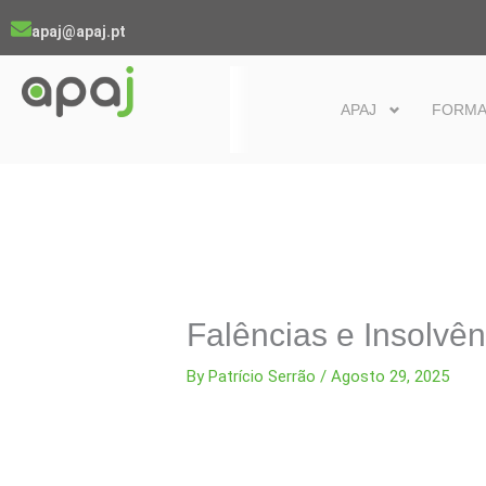
Skip
apaj@apaj.pt
to
content
APAJ
FORM
Falências e Insolvê
By
Patrício Serrão
/
Agosto 29, 2025