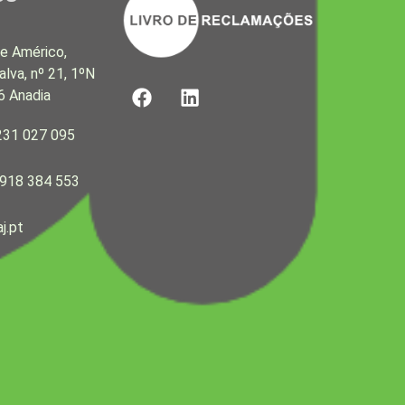
e Américo,
alva, nº 21, 1ºN
F
L
6 Anadia
a
i
c
n
231 027 095
e
k
b
e
 918 384 553
o
d
o
i
k
n
j.pt