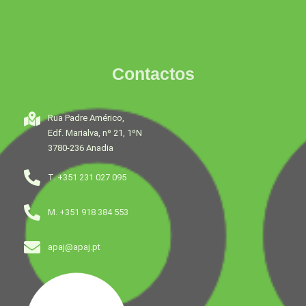
Contactos
Rua Padre Américo,
Edf. Marialva, nº 21, 1ºN
3780-236 Anadia
T. +351 231 027 095
M. +351 918 384 553
apaj@apaj.pt