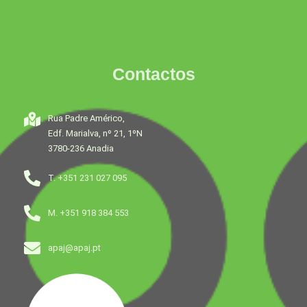
Contactos
Rua Padre Américo,
Edf. Marialva, nº 21, 1ºN
3780-236 Anadia
T. +351 231 027 095
M. +351 918 384 553
apaj@apaj.pt