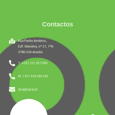
Contactos
Rua Padre Américo,
Edf. Marialva, nº 21, 1ºN
3780-236 Anadia
T. +351 231 027 095
M. +351 918 384 553
apaj@apaj.pt