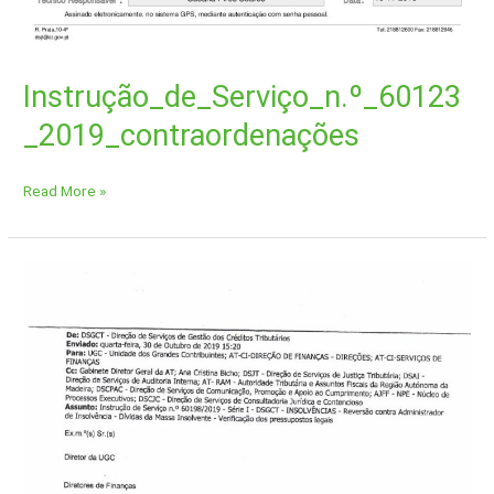
Instrução_de_Serviço_n.º_60123
_2019_contraordenações
Read More »
Instrução
Serviço
AT
30out2019