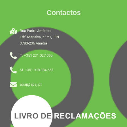
Contactos
Rua Padre Américo,
Edf. Marialva, nº 21, 1ºN
3780-236 Anadia
T. +351 231 027 095
M. +351 918 384 553
apaj@apaj.pt