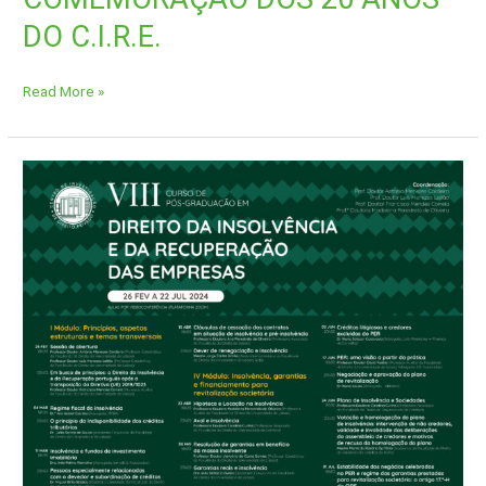
DO C.I.R.E.
Read More »
CURSO
DE
PÓS-
GRADUAÇÃO
EM
VIII
DIREITO
DA
INSOLVÊNCIA
E
DA
RECUPERAÇÃO
DAS
EMPRESAS