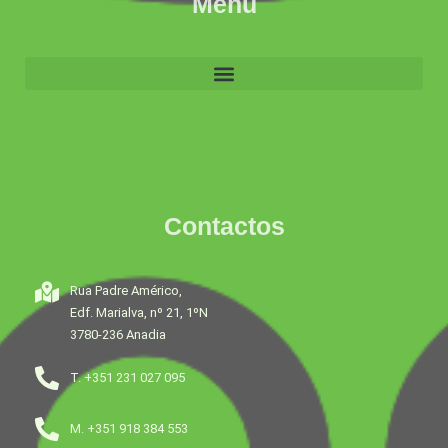
Menu
Contactos
Rua Padre Américo,
Edf. Marialva, nº 21, 1ºN
3780-236 Anadia
T. +351 231 027 095
M. +351 918 384 553