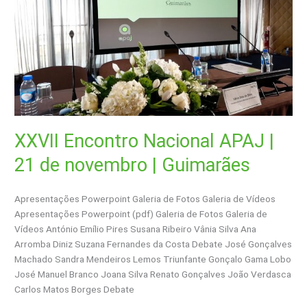
APAJ
|
21
de
novembro
|
Guimarães
XXVII Encontro Nacional APAJ |
21 de novembro | Guimarães
Apresentações Powerpoint Galeria de Fotos Galeria de Vídeos
Apresentações Powerpoint (pdf) Galeria de Fotos Galeria de
Vídeos António Emílio Pires Susana Ribeiro Vânia Silva Ana
Arromba Diniz Suzana Fernandes da Costa Debate José Gonçalves
Machado Sandra Mendeiros Lemos Triunfante Gonçalo Gama Lobo
José Manuel Branco Joana Silva Renato Gonçalves João Verdasca
Carlos Matos Borges Debate