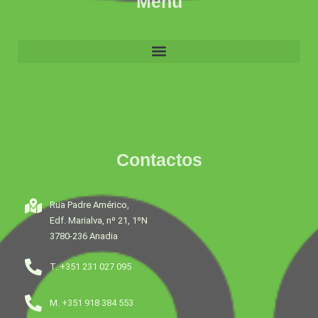
Menu
Contactos
Rua Padre Américo,
Edf. Marialva, nº 21, 1ºN
3780-236 Anadia
T. +351 231 027 095
M. +351 918 384 553