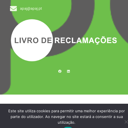
apaj@apaj.pt
F
L
a
i
c
n
e
k
b
e
o
d
o
i
k
n
Este site utiliza cookies para permitir uma melhor experiência por
parte do utilizador. Ao navegar no site estará a consentir a sua
utilização.