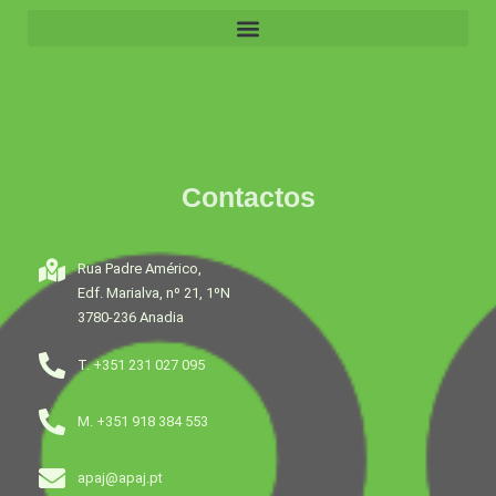
Contactos
Rua Padre Américo,
Edf. Marialva, nº 21, 1ºN
3780-236 Anadia
T. +351 231 027 095
M. +351 918 384 553
apaj@apaj.pt