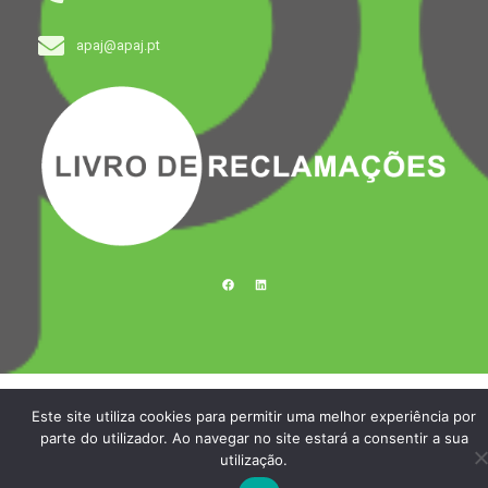
apaj@apaj.pt
F
L
a
i
c
n
e
k
b
e
o
d
o
i
k
n
Este site utiliza cookies para permitir uma melhor experiência por
parte do utilizador. Ao navegar no site estará a consentir a sua
utilização.