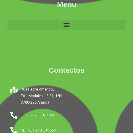
Menu
Contactos
Rua Padre Américo,
Edf. Marialva, nº 21, 1ºN
3780-236 Anadia
T. +351 231 027 095
M. +351 918 384 553