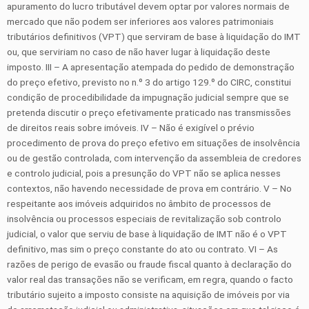
apuramento do lucro tributável devem optar por valores normais de
mercado que não podem ser inferiores aos valores patrimoniais
tributários definitivos (VPT) que serviram de base à liquidação do IMT
ou, que serviriam no caso de não haver lugar à liquidação deste
imposto. III – A apresentação atempada do pedido de demonstração
do preço efetivo, previsto no n.º 3 do artigo 129.º do CIRC, constitui
condição de procedibilidade da impugnação judicial sempre que se
pretenda discutir o preço efetivamente praticado nas transmissões
de direitos reais sobre imóveis. IV – Não é exigível o prévio
procedimento de prova do preço efetivo em situações de insolvência
ou de gestão controlada, com intervenção da assembleia de credores
e controlo judicial, pois a presunção do VPT não se aplica nesses
contextos, não havendo necessidade de prova em contrário. V – No
respeitante aos imóveis adquiridos no âmbito de processos de
insolvência ou processos especiais de revitalização sob controlo
judicial, o valor que serviu de base à liquidação de IMT não é o VPT
definitivo, mas sim o preço constante do ato ou contrato. VI – As
razões de perigo de evasão ou fraude fiscal quanto à declaração do
valor real das transações não se verificam, em regra, quando o facto
tributário sujeito a imposto consiste na aquisição de imóveis por via